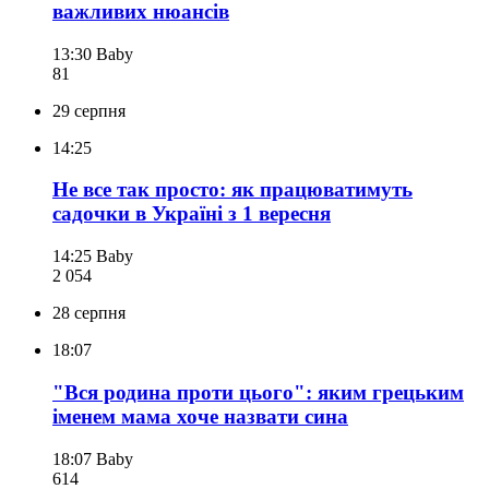
важливих нюансів
13:30
Baby
81
29 серпня
14:25
Не все так просто: як працюватимуть
садочки в Україні з 1 вересня
14:25
Baby
2 054
28 серпня
18:07
"Вся родина проти цього": яким грецьким
іменем мама хоче назвати сина
18:07
Baby
614