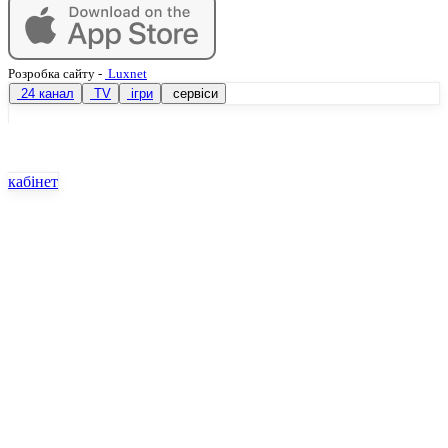
Розробка сайту
-
Luxnet
24 канал
TV
ігри
сервіси
кабінет