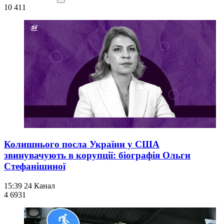
10 411
Колишнього посла України у США
звинувачують в корупції: біографія Ольги
Стефанішиної
15:39
24 Канал
4 693
1