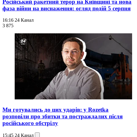
Російський ракетний терор на Київщині та нова
фаза війни на виснаження: огляд подій 5 серпня
16:16
24 Канал
3 875
Ми готувались до цих ударів: у Rozetka
розповіли про збитки та постраждалих після
російського обстрілу
15:45
24 Канал