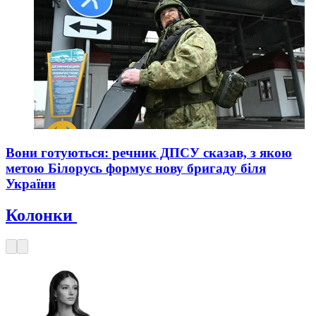
Вони готуються: речник ДПСУ сказав, з якою
метою Білорусь формує нову бригаду біля
України
Колонки