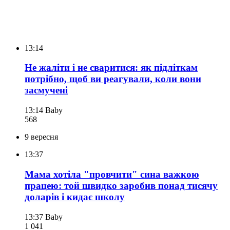
13:14
Не жаліти і не сваритися: як підліткам
потрібно, щоб ви реагували, коли вони
засмучені
13:14
Baby
568
9 вересня
13:37
Мама хотіла "провчити" сина важкою
працею: той швидко заробив понад тисячу
доларів і кидає школу
13:37
Baby
1 041