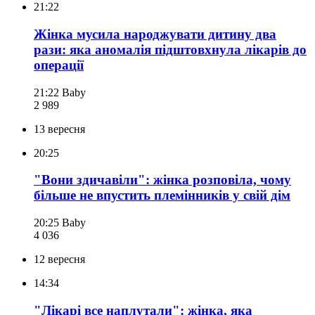
21:22
Жінка мусила народжувати дитину два
рази: яка аномалія підштовхнула лікарів до
операції
21:22
Baby
2 989
13 вересня
20:25
"Вони здичавіли": жінка розповіла, чому
більше не впустить племінників у свій дім
20:25
Baby
4 036
12 вересня
14:34
"Лікарі все наплутали": жінка, яка