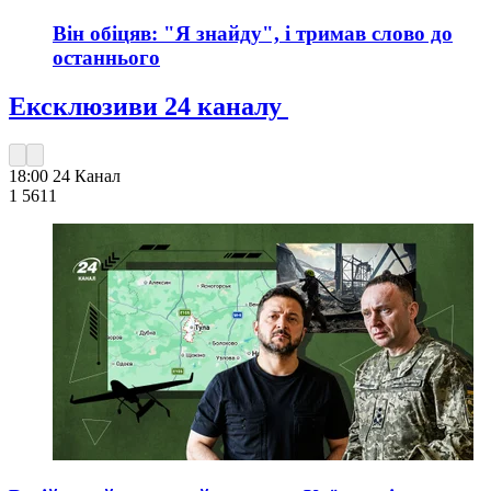
Він обіцяв: "Я знайду", і тримав слово до
останнього
Ексклюзиви 24 каналу
18:00
24 Канал
1 561
1