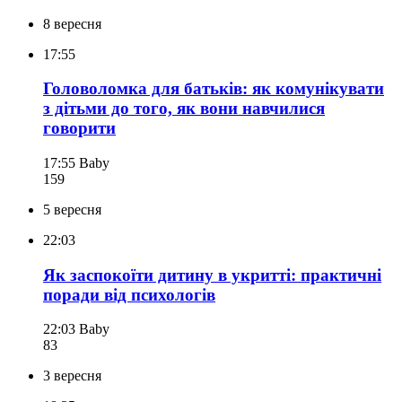
8 вересня
17:55
Головоломка для батьків: як комунікувати
з дітьми до того, як вони навчилися
говорити
17:55
Baby
159
5 вересня
22:03
Як заспокоїти дитину в укритті: практичні
поради від психологів
22:03
Baby
83
3 вересня