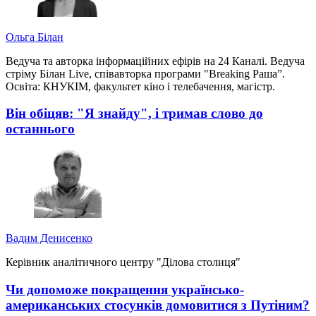
Ольга Білан
Ведуча та авторка інформаційних ефірів на 24 Каналі. Ведуча
стріму Білан Live, співавторка програми "Breaking Раша”.
Освіта: КНУКІМ, факультет кіно і телебачення, магістр.
Він обіцяв: "Я знайду", і тримав слово до
останнього
Вадим Денисенко
Керівник аналітичного центру "Ділова столиця"
Чи допоможе покращення українсько-
американських стосунків домовитися з Путіним?