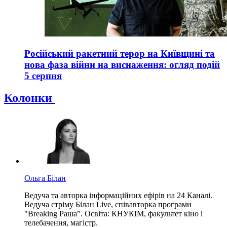
Російський ракетний терор на Київщині та
нова фаза війни на виснаження: огляд подій
5 серпня
Колонки
Ольга Білан
Ведуча та авторка інформаційних ефірів на 24 Каналі.
Ведуча стріму Білан Live, співавторка програми
"Breaking Раша”. Освіта: КНУКІМ, факультет кіно і
телебачення, магістр.