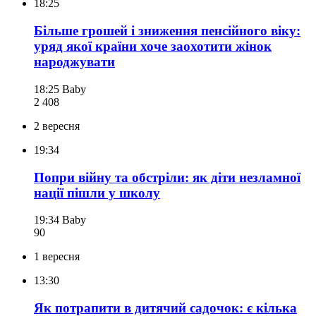
18:25
Більше грошей і зниження пенсійного віку:
уряд якої країни хоче заохотити жінок
народжувати
18:25
Baby
2 408
2 вересня
19:34
Попри війну та обстріли: як діти незламної
нації пішли у школу
19:34
Baby
90
1 вересня
13:30
Як потрапити в дитячий садочок: є кілька