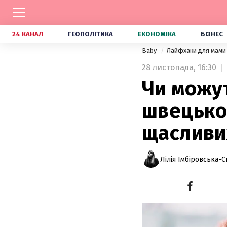
24 КАНАЛ
ГЕОПОЛІТИКА
ЕКОНОМІКА
БІЗНЕС
Baby
Лайфхаки для мами 
28 листопада,
16:30
Чи можут
швецько
щасливих
Лілія Імбіровська-С