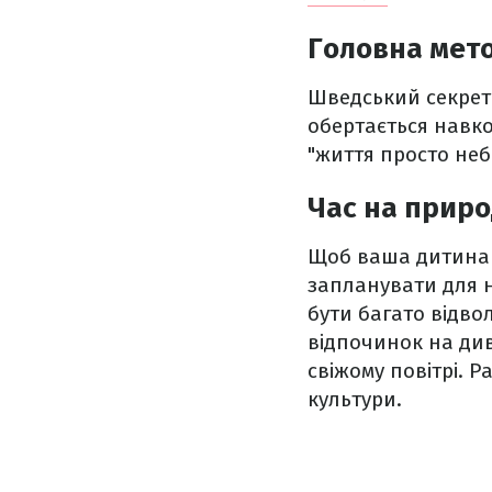
Головна мет
Шведський секрет 
обертається навко
"життя просто неб
Час на приро
Щоб ваша дитина 
запланувати для н
бути багато відво
відпочинок на ди
свіжому повітрі. 
культури.