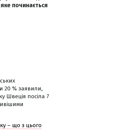
, яке починається
дських
ки 20 % заявили,
у Швеція посіла 7
сливішими
у – що з цього