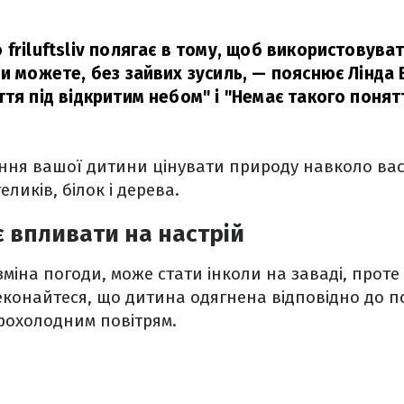
friluftsliv полягає в тому, щоб використовувати 
и можете, без зайвих зусиль,
— пояснює Лінда 
тя під відкритим небом" і "Немає такого понят
ення вашої дитини цінувати природу навколо вас –
еликів, білок і дерева.
 впливати на настрій
зміна погоди, може стати інколи на заваді, проте
конайтеся, що дитина одягнена відповідно до п
рохолодним повітрям.