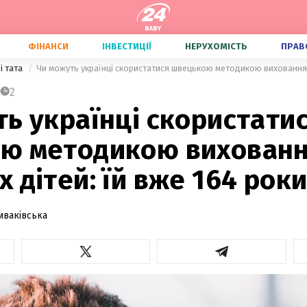
ФІНАНСИ
ІНВЕСТИЦІЇ
НЕРУХОМІСТЬ
ПРАВ
і тата
2
ь українці скористати
ю методикою вихован
 дітей: їй вже 164 рок
иваківська