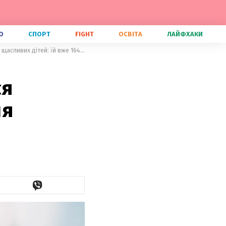
О
СПОРТ
FIGHT
ОСВІТА
ЛАЙФХАКИ
Чи можуть українці скористатися швецькою методикою виховання щасливих дітей: їй вже 164 роки
ся
ня
и