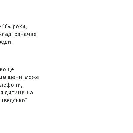
 164 роки,
екладі означає
роди.
во це
риміщенні може
телефони,
ня дитини на
 шведської