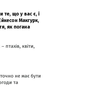
те, що у вас є, і
Ейкесон Макгурк,
тя, як погана
 птахів, квіти,
 точно не має бути
огоди та