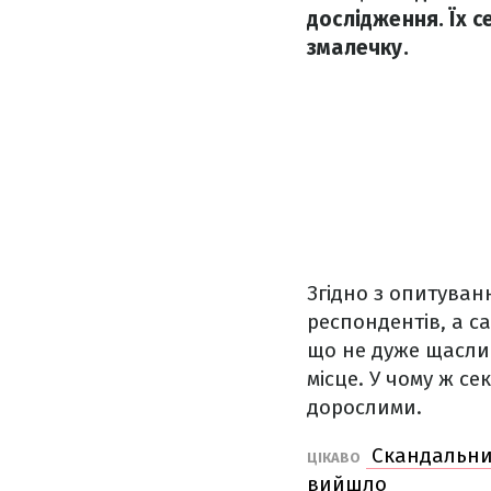
дослідження. Їх с
змалечку.
Згідно з опитува
респондентів, а са
що не дуже щаслив
місце. У чому ж с
дорослими.
Скандальний
ЦІКАВО
вийшло