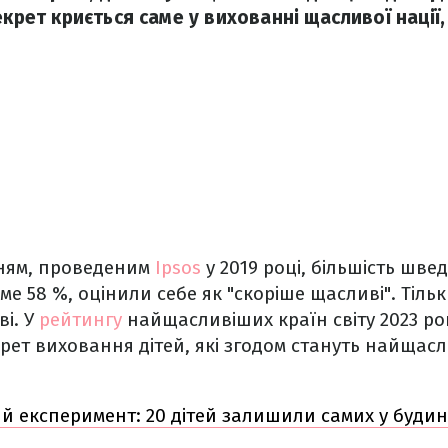
екрет криється саме у вихованні щасливої нації
нням, проведеним
Ipsos
у 2019 році, більшість шве
ме 58 %, оцінили себе як "скоріше щасливі". Тіль
і. У
рейтингу
найщасливіших країн світу 2023 рок
екрет виховання дітей, які згодом стануть найща
 експеримент: 20 дітей залишили самих у будинк