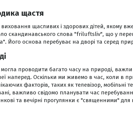
одика щастя
виховання щасливих і здорових дітей, якому вже
ло скандинавського слова "friluftsliv", що у пер
а". Його основа перебуває на дворі та серед при
ді
могла проводити багато часу на природі, важли
еї наперед. Оскільки ми живемо в час, коли в п
лікаючих факторів, таких як телевізор, мобільні 
вані, важливо свідомо планувати час перебуван
Ранкові та вечірні прогулянки є "священними" для