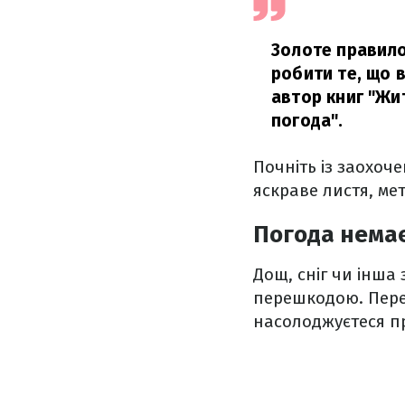
Золоте правило 
робити те, що в
автор книг "Жит
погода".
Почніть із заохоч
яскраве листя, мет
Погода немає
Дощ, сніг чи інша 
перешкодою. Пере
насолоджуєтеся п