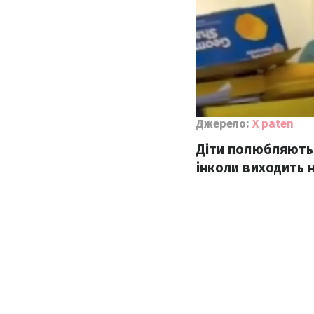
Джерело:
X paten
Діти полюбляють і
інколи виходить 