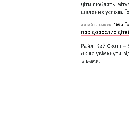
Діти люблять іміту
шалених успіхів. 
"Ми ї
ЧИТАЙТЕ ТАКОЖ
про дорослих діте
Райлі Кей Скотт – 
Якщо увімкнути ві
із вами.