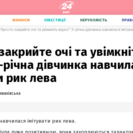
ФІНАНСИ
ІНВЕСТИЦІЇ
НЕРУХОМІСТЬ
ПРАВ
"Просто закрийте очі та увімкніть відео": 5-річна дівчинка навчилася імітув
закрийте очі та увімкні
5-річна дівчинка навчил
и рик лева
иваківська
навчилася імітувати рик лева.
 була дуже позитивною, вони захоплюються таланто