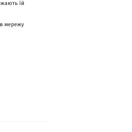
ажають їй
ив мережу