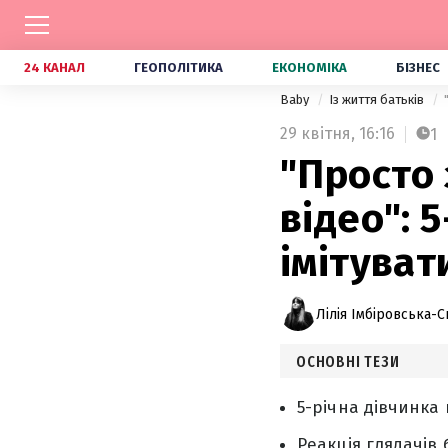
24 КАНАЛ
ГЕОПОЛІТИКА
ЕКОНОМІКА
БІЗНЕС
Baby
Із життя батьків
29 квітня,
16:16
1
"Просто 
відео": 
імітуват
Лілія Імбіровська-С
ОСНОВНІ ТЕЗИ
5-річна дівчинка 
Реакція глядачів