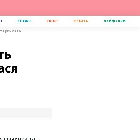
О
СПОРТ
FIGHT
ОСВІТА
ЛАЙФХАКИ
ати рик лева
ть
ася
м дівчинки та