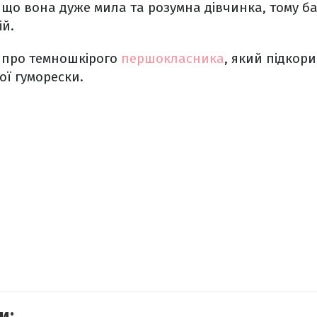
що вона дуже мила та розумна дівчинка, тому б
ій.
 про темношкірого
першокласника
, який підкор
ї гуморески.
и: