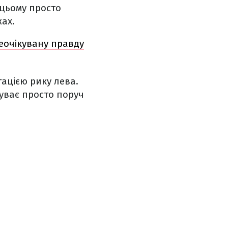
 цьому просто
жах.
неочікувану правду
тацією рику лева.
буває просто поруч