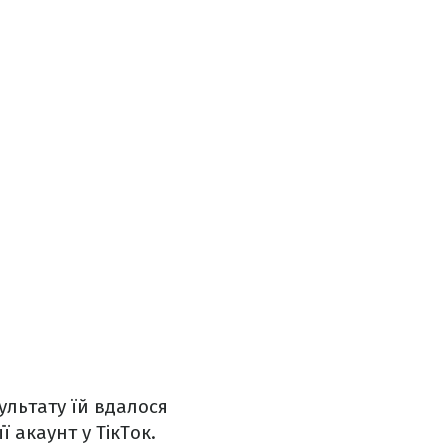
ультату їй вдалося
ї акаунт у ТікТок.