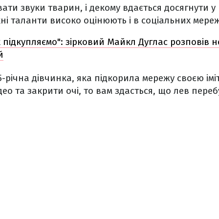
вати звуки тварин, і декому вдається досягнути у
Їхні таланти високо оцінюють і в соціальних мере
х підкупляємо": зірковий Майкл Дуглас розповів 
й
5-річна дівчинка, яка підкорила мережу своєю імі
део та закрити очі, то вам здасться, що лев пере