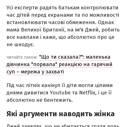
Усі експерти радять батькам контролювати
час дітей перед екранами та по можливості
встановлювати часові обмеження. Однак
мама Великої Британії, на ім'я Джей, робить
все навпаки і каже, що абсолютно про це
не шкодує.
"Що ти сказала?": маленька
ЧИТАЙТЕ ТАКОЖ
дівчинка "порвала" реакцією на гарячий
суп – мережа у захваті
Під час літніх канікул її діти могли цілими
днями дивитися Youtube та Netflix, і це її
абсолютно не бентежить.
Які аргументи наводить жінка
Джей заявляє, що не збирається грати роль