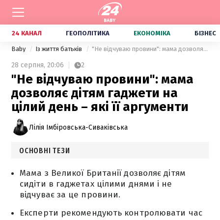
24 КАНАЛ
ГЕОПОЛІТИКА
ЕКОНОМІКА
БІЗНЕС
Baby
Із життя батьків
"Не відчуваю провини": мама дозволяє дітям гаджети на цілий день – які її аргументи
28 серпня,
20:06
2
"Не відчуваю провини": мама
дозволяє дітям гаджети на
цілий день – які її аргументи
Лілія Імбіровська-Сиваківська
ОСНОВНІ ТЕЗИ
Мама з Великої Британії дозволяє дітям
сидіти в гаджетах цілими днями і не
відчуває за це провини.
Експерти рекомендують контролювати час