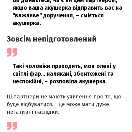
Ви дізнаєтесь, чи є ви цим партнером,
якщо ваша акушерка відправить вас на
"важливе" доручення,
– сміється
акушерка.
Зовсім непідготовлений
Такі чоловіки приходять, мов олені у
світлі фар… налякані, збентежені та
неспокійні,
– розповіла акушерка.
Ці партнери не мають уявлення про те, що
буде відбуватися. І це може мати дуже
негативні наслідки.