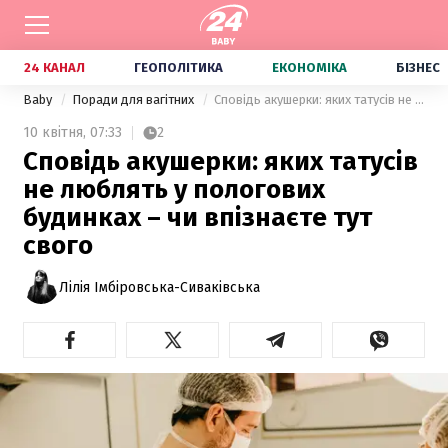
24 КАНАЛ
ГЕОПОЛІТИКА
ЕКОНОМІКА
БІЗНЕС
Baby
Поради для вагітних
Сповідь акушерки: яких татусів не люблять у пологових будинках – чи впізнаєте тут свого
10 квітня,
07:33
2
Сповідь акушерки: яких татусів
не люблять у пологових
будинках – чи впізнаєте тут
свого
Лілія Імбіровська-Сиваківська