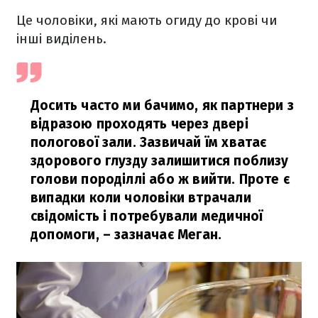
Це чоловіки, які мають огиду до крові чи
інші виділень.
Досить часто ми бачимо, як партнери з
відразою проходять через двері
пологової зали. Зазвичай їм хватає
здорового глузду залишитися поблизу
голови породіллі або ж вийти. Проте є
випадки коли чоловіки втрачали
свідомість і потребували медичної
допомоги,
– зазначає Меган.