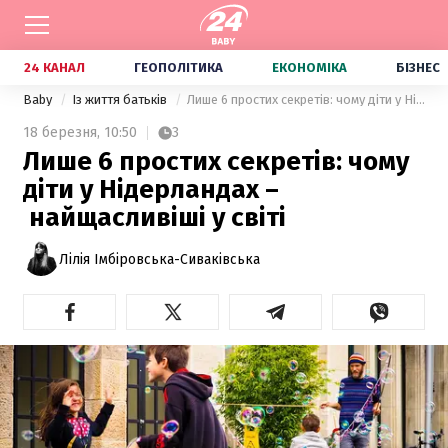
24 КАНАЛ
ГЕОПОЛІТИКА
ЕКОНОМІКА
БІЗНЕС
Baby
Із життя батьків
Лише 6 простих секретів: чому діти у Нідерландах – найщасливіші у світі
18 березня,
10:50
3
Лише 6 простих секретів: чому
діти у Нідерландах –
найщасливіші у світі
Лілія Імбіровська-Сиваківська