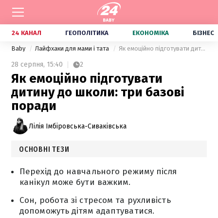
24 КАНАЛ
ГЕОПОЛІТИКА
ЕКОНОМІКА
БІЗНЕС
Baby
Лайфхаки для мами і тата
Як емоційно підготувати дитину до школи: три базові поради
28 серпня,
15:40
2
Як емоційно підготувати
дитину до школи: три базові
поради
Лілія Імбіровська-Сиваківська
ОСНОВНІ ТЕЗИ
Перехід до навчального режиму після
канікул може бути важким.
Сон, робота зі стресом та рухливість
допоможуть дітям адаптуватися.