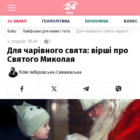
24 КАНАЛ
ГЕОПОЛІТИКА
ЕКОНОМІКА
БІЗНЕС
Baby
Лайфхаки для мами і тата
Для чарівного свята: вірші про Святого Миколая
4 грудня,
18:30
2
Для чарівного свята: вірші про
Святого Миколая
Лілія Імбіровська-Сиваківська