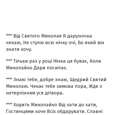
***
Від Святого Миколая
Я даруночка
чекаю,
Не стулю всю нічку очі,
Бо який він
знати хочу.
***
Тільки раз у році
Нічка ця буває,
Коли
Миколайко
Дари посилає.
***
Знаю тебе, добре знаю,
Щедрий Святий
Миколаю.
Чекає тебе зимова пора,
Жде з
нетерпінням уся дітвора.
***
Ходить Миколайко
Від хати до хати,
Гостинцями хоче
Всіх обдарувати.
Славні