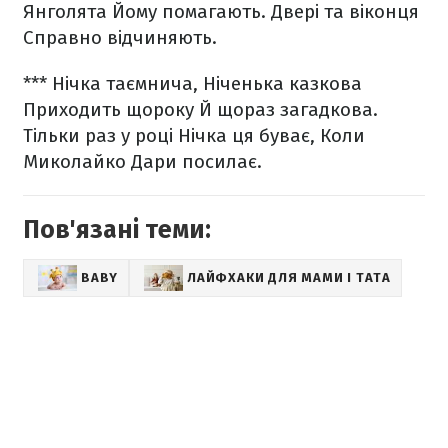
Янголята
Йому помагають.
Двері та віконця
Справно відчиняють.
***
Нічка таємнича,
Ніченька казкова
Приходить щороку
Й щораз загадкова.
Тільки раз у році
Нічка ця буває,
Коли
Миколайко
Дари посилає.
Пов'язані теми:
BABY
ЛАЙФХАКИ ДЛЯ МАМИ І ТАТА