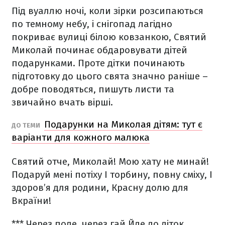
Під вуаллю ночі, коли зірки розсипаються
по темному небу, і снігопад лагідно
покриває вулиці білою ковзанкою, Святий
Миколай починає обдаровувати дітей
подарунками. Проте дітки починають
підготовку до цього свята значно раніше –
добре поводяться, пишуть листи та
звичайно вчать вірші.
Подарунки на Миколая дітям: тут є
ДО ТЕМИ
варіанти для кожного малюка
Святий отче, Миколай!
Мою хату не минай!
Подаруй мені потіху
І торбину, повну сміху,
І
здоров’я для родини,
Красну долю для
Вкраїни!
***
Через поле, через гай
Йде до діток