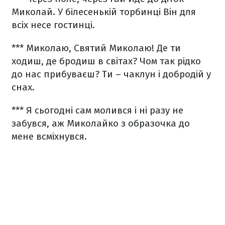
Миколай.
У білесенькій торбинці
Він для
всіх несе гостинці.
***
Миколаю, Святий Миколаю!
Де ти
ходиш, де бродиш в світах?
Чом так рідко
до нас прибуваєш?
Ти – чаклун і добродій у
снах.
***
Я сьогодні сам молився
і ні разу не
забувся,
аж Миколайко з образочка
до
мене всміхнувся.