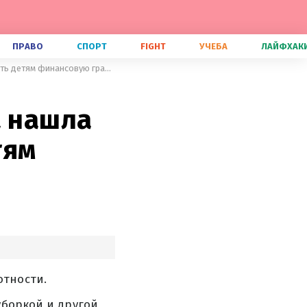
ПРАВО
СПОРТ
FIGHT
УЧЕБА
ЛАЙФХАК
Такому в школе не научат: мама нашла интересный способ привить детям финансовую грамотность
а нашла
тям
отности.
уборкой и другой