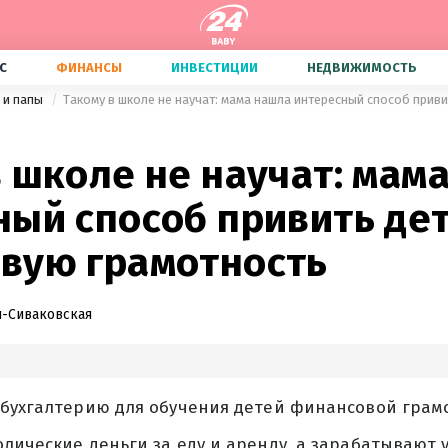
С
ФИНАНСЫ
ИНВЕСТИЦИИ
НЕДВИЖИМОСТЬ
 и папы
 школе не научат: мам
ный способ привить де
вую грамотность
-Сиваковская
 бухгалтерию для обучения детей финансовой грам
лические деньги за еду и аренду, а зарабатывают 