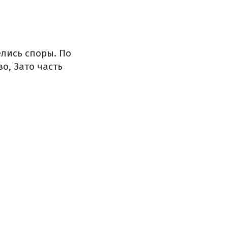
елись споры. По
о, Зато часть