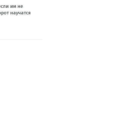
если им не
орот научатся