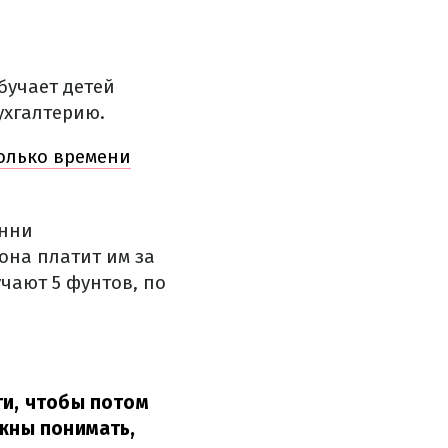
бучает детей
ухгалтерию.
колько времени
анни
она платит им за
чают 5 фунтов, по
ги, чтобы потом
лжны понимать,