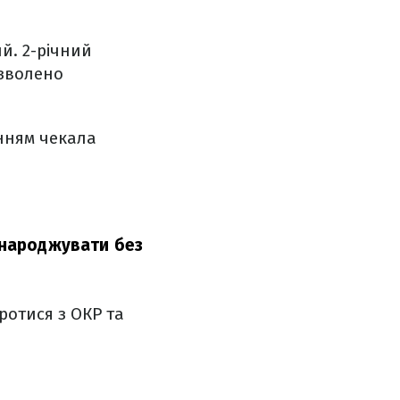
й. 2-річний
озволено
інням чекала
а народжувати без
ротися з ОКР та