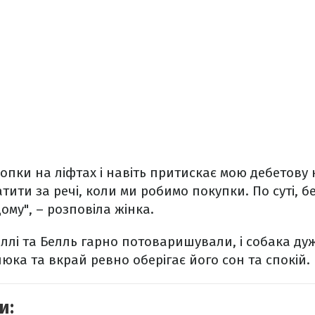
опки на ліфтах і навіть притискає мою дебетову 
тити за речі, коли ми робимо покупки
. По суті, 
ому", – розповіла жінка.
ллі та Белль гарно потоваришували, і собака ду
люка та вкрай ревно оберігає його сон та спокій.
и: