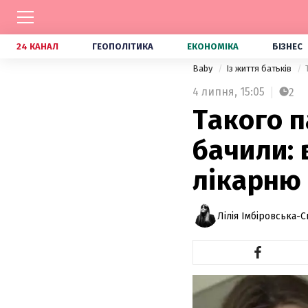
24 КАНАЛ
ГЕОПОЛІТИКА
ЕКОНОМІКА
БІЗНЕС
Baby
Із життя батьків
4 липня,
15:05
2
Такого п
бачили: 
лікарню
Лілія Імбіровська-С