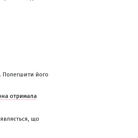
и. Полегшити його
вона отримала
иявляється, що