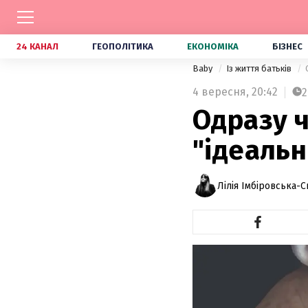
24 КАНАЛ
ГЕОПОЛІТИКА
ЕКОНОМІКА
БІЗНЕС
Baby
Із життя батьків
4 вересня,
20:42
2
Одразу ч
"ідеальн
Лілія Імбіровська-С