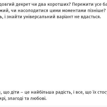
овгий декрет чи два коротших? Пережити усе ба
іжий, чи насолодитися цими моментами пізніше? Н
ь, і знайти універсальний варіант не вдасться.
 що діти – це найбільша радість, і все, що їх сто
і, злагоді та любові.