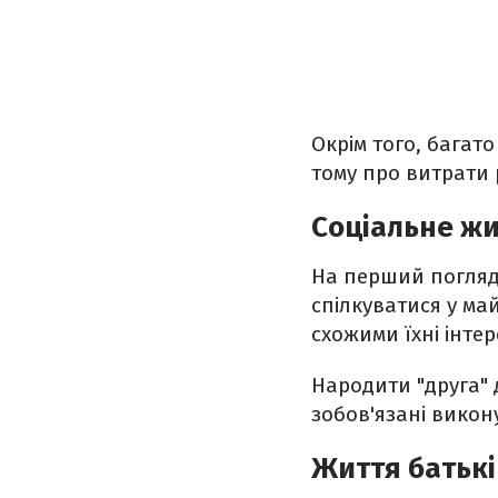
Окрім того, багато
тому про витрати р
Соціальне ж
На перший погляд 
спілкуватися у ма
схожими їхні інте
Народити "друга" 
зобов'язані викон
Життя батькі