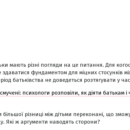
ки мають різні погляди на це питання. Для кого
же здаватися фундаментом для міцних стосунків мі
ріод батьківства не доведеться розтягувати у час
смучені: психологи розповіли, як діяти батькам і
 більшої різниці між дітьми переконані, що змож
у. Які ж аргументи наводять сторони?