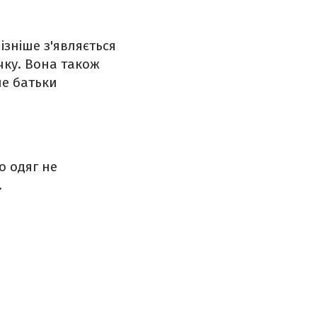
ізніше з'являється
чку. Вона також
ше батьки
о одяг не
.