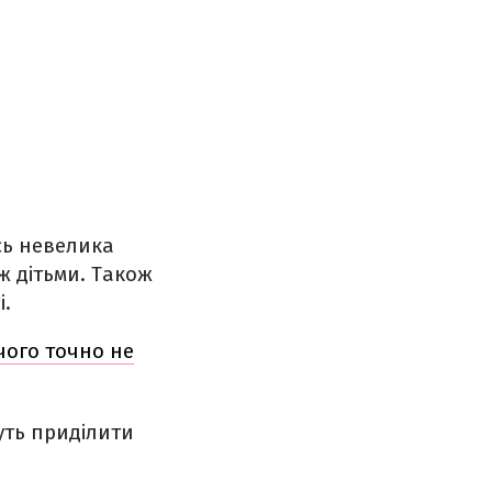
сь невелика
ж дітьми. Також
і.
 чого точно не
уть приділити