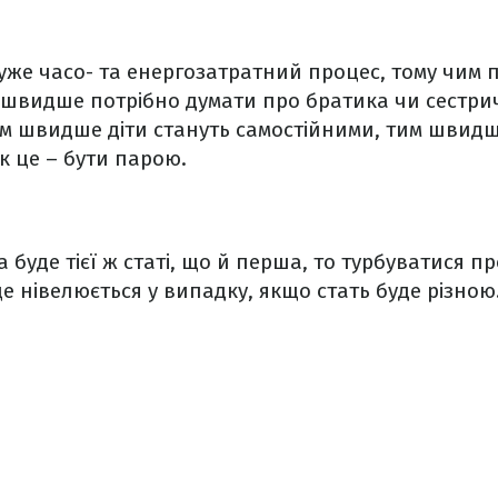
дуже часо- та енергозатратний процес, тому чим п
 швидше потрібно думати про братика чи сестри
им швидше діти стануть самостійними, тим швид
к це – бути парою.
буде тієї ж статі, що й перша, то турбуватися пр
це нівелюється у випадку, якщо стать буде різною