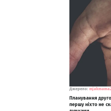
Джерело:
mjakmama
Планування друго
першу ніхто не ск
думками.