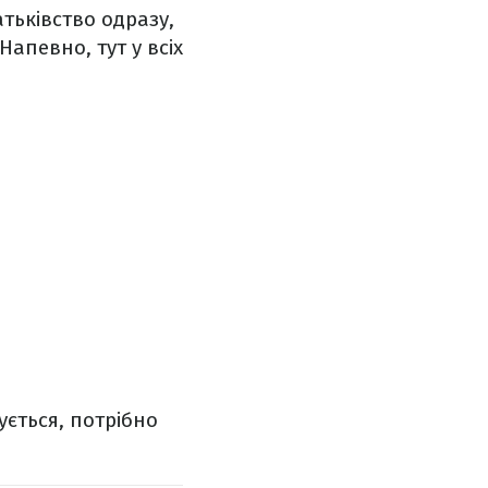
тьківство одразу,
апевно, тут у всіх
сується, потрібно