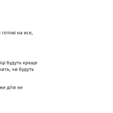
 готові на все,
іці будуть краще
жить, чи будуть
же діти не