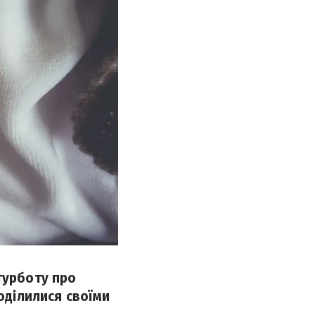
турботу про
оділилися своїми