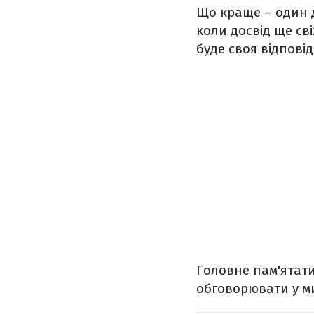
Що краще – один д
коли досвід ще св
буде своя відповід
Головне пам'ятати,
обговорювати у мир