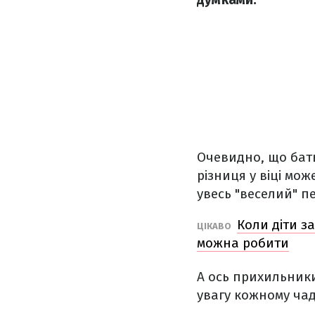
Очевидно, що бать
різниця у віці мо
увесь "веселий" пе
Коли діти за
ЦІКАВО
можна робити
А ось прихильники
увагу кожному чад