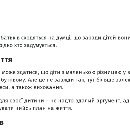
 батьків сходяться на думці, що заради дітей вони
ідко хто задумується.
иття
може здатися, що діти з маленькою різницею у в
йбутньому. Але це не завжди так, тут більше зале
реси, а також виховання.
для своєї дитини – не надто вдалий аргумент, ад
увати чийсь план на життя.
в