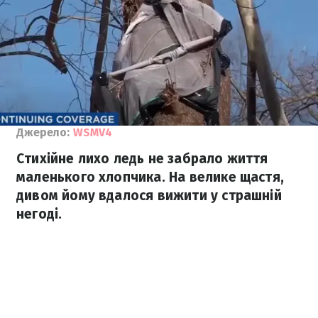
Джерело:
WSMV4
Стихійне лихо ледь не забрало життя
маленького хлопчика. На велике щастя,
дивом йому вдалося вижити у страшній
негоді.