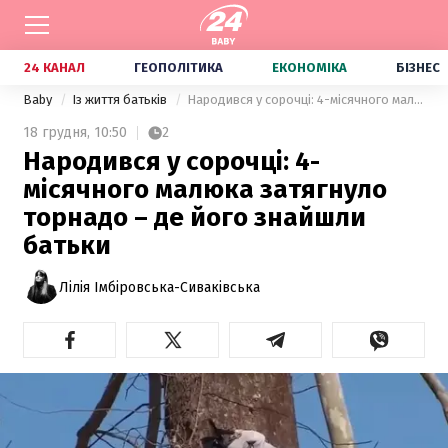
24 КАНАЛ
ГЕОПОЛІТИКА
ЕКОНОМІКА
БІЗНЕС
Baby
Із життя батьків
Народився у сорочці: 4-місячного малюка затягнуло торнадо – де його знайшли батьки
18 грудня,
10:50
2
Народився у сорочці: 4-
місячного малюка затягнуло
торнадо – де його знайшли
батьки
Лілія Імбіровська-Сиваківська