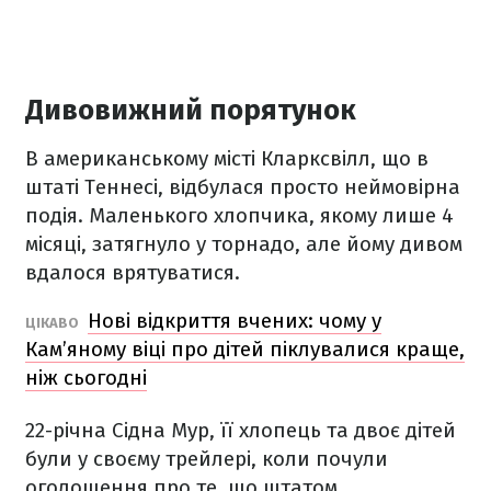
Дивовижний порятунок
В американському місті Кларксвілл, що в
штаті Теннесі, відбулася просто неймовірна
подія. Маленького хлопчика, якому лише 4
місяці, затягнуло у торнадо, але йому дивом
вдалося врятуватися.
Нові відкриття вчених: чому у
ЦІКАВО
Кам’яному віці про дітей піклувалися краще,
ніж сьогодні
22-річна Сідна Мур, її хлопець та двоє дітей
були у своєму трейлері, коли почули
оголошення про те, що штатом