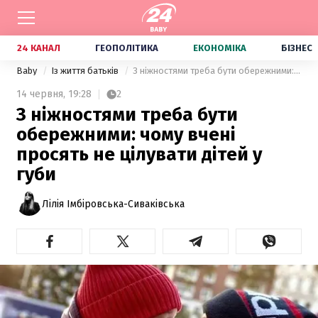
24 КАНАЛ
ГЕОПОЛІТИКА
ЕКОНОМІКА
БІЗНЕС
Baby
Із життя батьків
З ніжностями треба бути обережними: чому вчені просять не цілувати дітей у губи
14 червня,
19:28
2
З ніжностями треба бути
обережними: чому вчені
просять не цілувати дітей у
губи
Лілія Імбіровська-Сиваківська