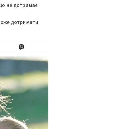
кщо не дотримає
 може дотримати