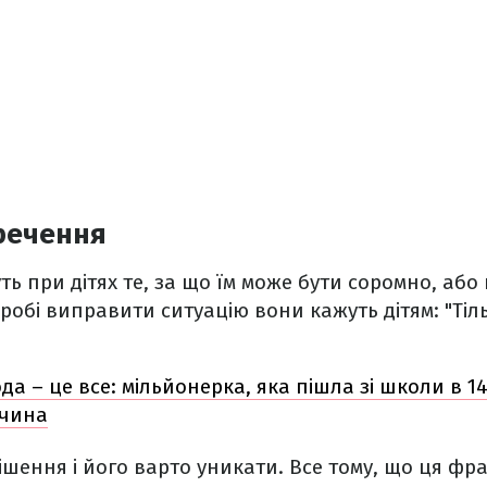
речення
ть при дітях те, за що їм може бути соромно, або
пробі виправити ситуацію вони кажуть дітям: "Тіл
да – це все: мільйонерка, яка пішла зі школи в 14
ичина
шення і його варто уникати. Все тому, що ця фр