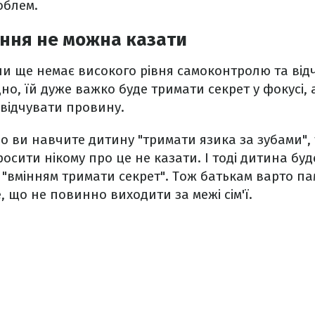
облем.
ення не можна казати
и ще немає високого рівня самоконтролю та від
дно, їй дуже важко буде тримати секрет у фокусі
 відчувати провину.
що ви навчите дитину "тримати язика за зубами", 
осити нікому про це не казати. І тоді дитина бу
з "вмінням тримати секрет". Тож батькам варто па
е, що не повинно виходити за межі сім'ї.