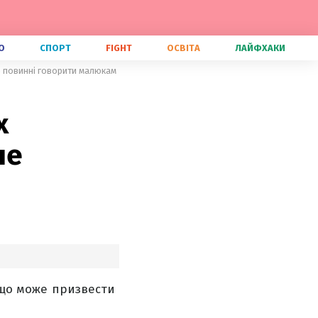
О
СПОРТ
FIGHT
ОСВІТА
ЛАЙФХАКИ
не повинні говорити малюкам
х
не
, що може призвести