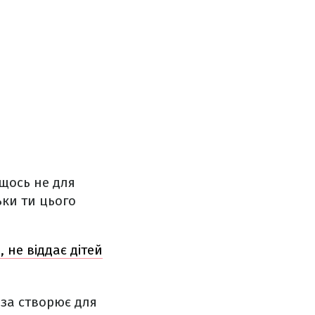
 щось не для
ьки ти цього
, не віддає дітей
аза створює для