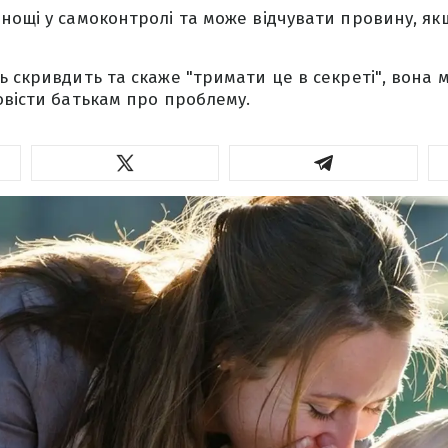
нощі у самоконтролі та може відчувати провину, я
ь скривдить та скаже "тримати це в секреті", вона
овісти батькам про проблему.