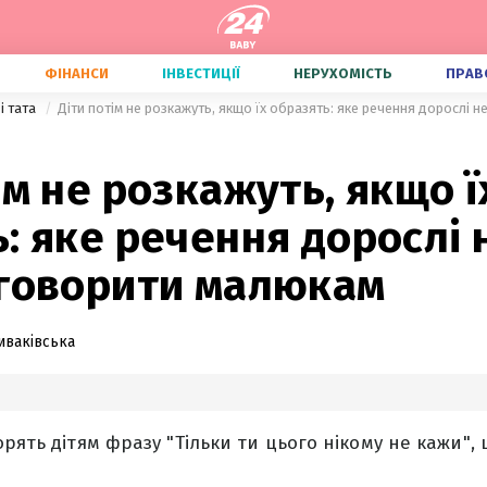
ФІНАНСИ
ІНВЕСТИЦІЇ
НЕРУХОМІСТЬ
ПРАВ
і тата
Діти потім не розкажуть, якщо їх образять: яке речення дорослі 
ім не розкажуть, якщо ї
: яке речення дорослі 
 говорити малюкам
иваківська
орять дітям фразу "Тільки ти цього нікому не кажи"