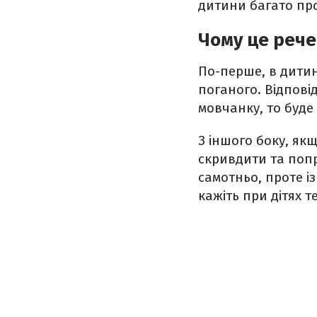
дитини багато пр
Чому це реч
По-перше, в дитин
поганого. Відпові
мовчанку, то буде
З іншого боку, як
скривдити та попр
самотньо, проте і
кажіть при дітях т