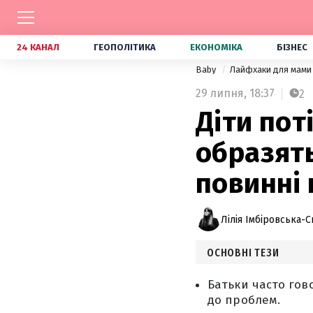
24 КАНАЛ
ГЕОПОЛІТИКА
ЕКОНОМІКА
БІЗНЕС
Baby
Лайфхаки для мами 
29 липня,
18:37
2
Діти пот
образять
повинні
Лілія Імбіровська-С
ОСНОВНІ ТЕЗИ
Батьки часто гов
до проблем.