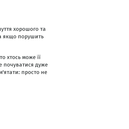
чуття хорошого та
, а якщо порушить
то хтось може її
де почуватися дуже
м'ятати: просто не