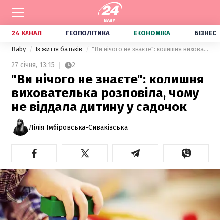
24 КАНАЛ
ГЕОПОЛІТИКА
ЕКОНОМІКА
БІЗНЕС
Baby
Із життя батьків
"Ви нічого не знаєте": колишня вихователька розповіла, чому не віддала дитину у садочок
27 січня,
13:15
2
"Ви нічого не знаєте": колишня
вихователька розповіла, чому
не віддала дитину у садочок
Лілія Імбіровська-Сиваківська