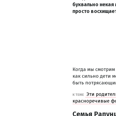
буквально некая 
просто восхищает
Когда мы смотрим 
как сильно дети м
быть потрясающи
Эти родител
К ТЕМЕ
красноречивые ф
Семья Рапун