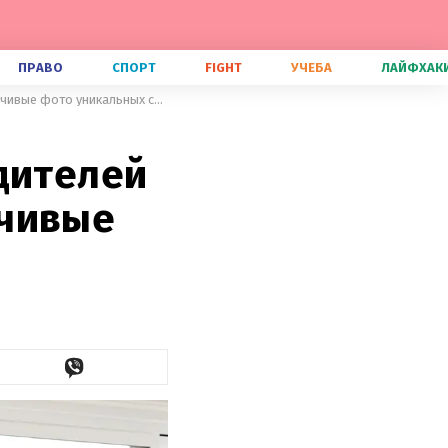
ПРАВО
СПОРТ
FIGHT
УЧЕБА
ЛАЙФХАК
Когда дети унаследовали от родителей удивительные черты: красноречивые фото уникальных семей
дителей
ечивые