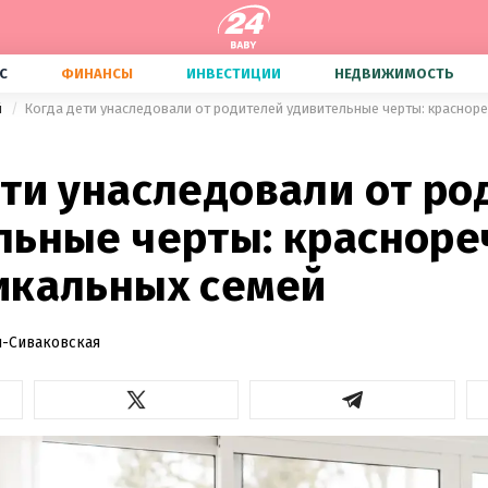
С
ФИНАНСЫ
ИНВЕСТИЦИИ
НЕДВИЖИМОСТЬ
й
ети унаследовали от ро
льные черты: краснор
икальных семей
-Сиваковская