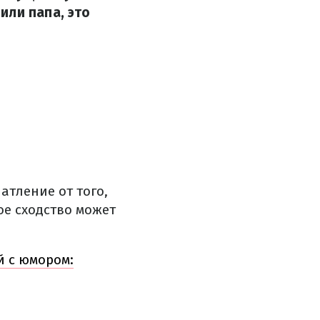
или папа, это
атление от того,
ое сходство может
й с юмором: