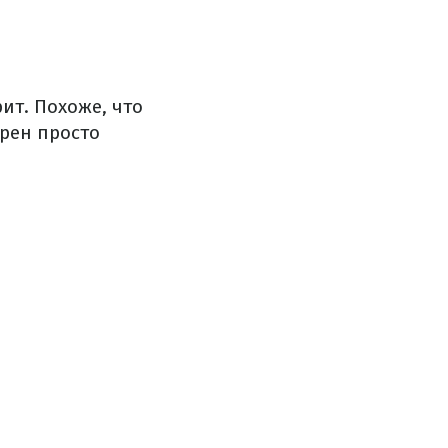
рит.
Похоже, что
орен просто