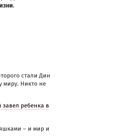
изни.
оторого стали Дин
у миру.
Никто не
й завел ребенка в
яшками – и мир и