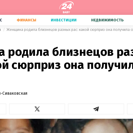
С
ФИНАНСЫ
ИНВЕСТИЦИИ
НЕДВИЖИМОСТЬ
й
Женщина родила близнецов разных рас: какой сюрприз она получила сп
 родила близнецов ра
ой сюрприз она получил
-Сиваковская