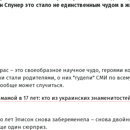
н Спунер это стало не единственным чудом в ж
ас – это своеобразное научное чудо, героями к
ни стали родителями, о них "гудели" СМИ по всем
вообще может случиться.
 мамой в 17 лет: кто из украинских знаменитосте
ко лет Элисон снова забеременела – снова двойн
ще один сюрприз.