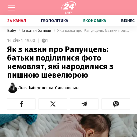
24 КАНАЛ
ГЕОПОЛІТИКА
ЕКОНОМІКА
БІЗНЕС
Baby
Із життя батьків
Як з казки про Рапунцель: батьки поділилися фото немовлят, які народилися з пишною шевелюрою
14 січня,
19:00
1
Як з казки про Рапунцель:
батьки поділилися фото
немовлят, які народилися з
пишною шевелюрою
Лілія Імбіровська-Сиваківська