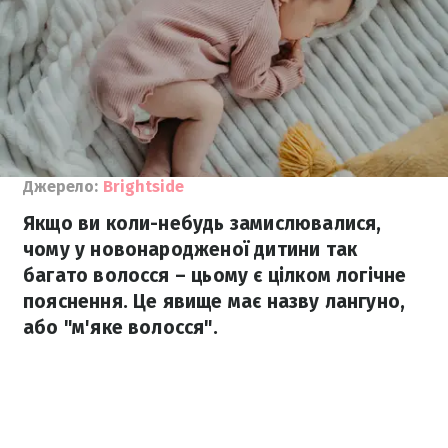
Джерело:
Brightside
Якщо ви коли-небудь замислювалися,
чому у новонародженої дитини так
багато волосся – цьому є цілком логічне
пояснення. Це явище має назву лангуно,
або "м'яке волосся".