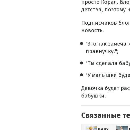
просто Корал. Бл
детства, поэтому 
Подписчиков блог
новость.
"Это так замечат
правнучку!";
"Ты сделала баб
"У малышки буде
Девочка будет ра
бабушки.
Связанные т
BABY