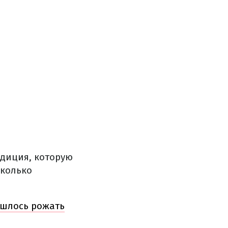
адиция, которую
сколько
ишлось рожать