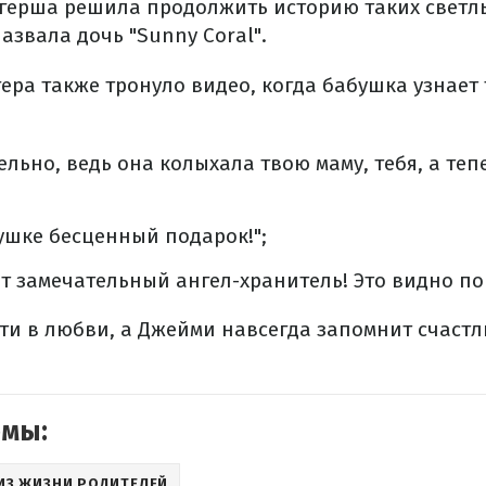
огерша решила продолжить историю таких свет
назвала дочь "Sunny Coral".
ера также тронуло видео, когда бабушка узнае
ельно, ведь она колыхала твою маму, тебя, а теп
ушке бесценный подарок!";
т замечательный ангел-хранитель! Это видно по 
сти в любви, а Джейми навсегда запомнит счастл
емы:
ИЗ ЖИЗНИ РОДИТЕЛЕЙ