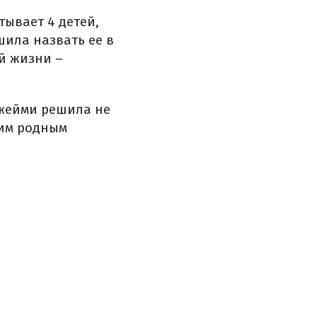
тывает 4 детей,
шила назвать ее в
й жизни –
Джейми решила не
ким родным