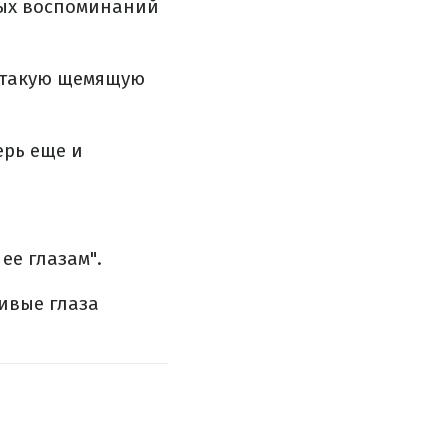
лых воспоминаний
т такую щемящую
ерь еще и
ее глазам".
ивые глаза