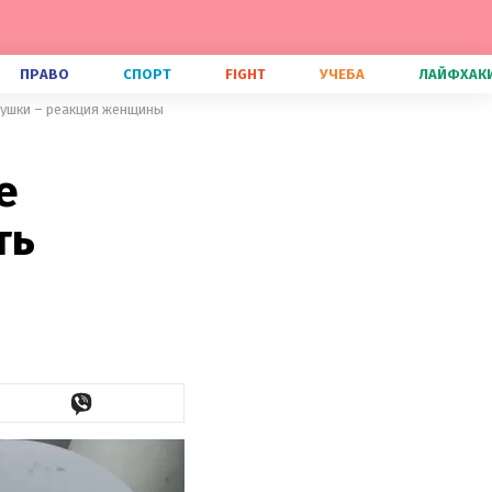
ПРАВО
СПОРТ
FIGHT
УЧЕБА
ЛАЙФХАК
абушки – реакция женщины
е
ть