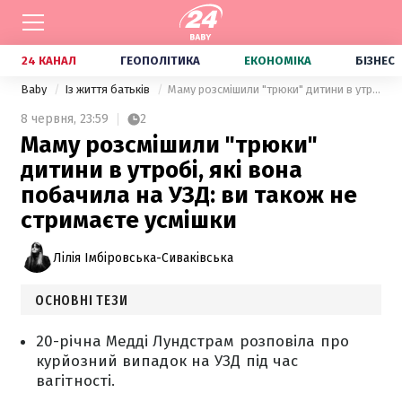
24 КАНАЛ
ГЕОПОЛІТИКА
ЕКОНОМІКА
БІЗНЕС
Baby
Із життя батьків
Маму розсмішили "трюки" дитини в утробі, які вона побачила на УЗД: ви також не стримаєте усмішки
8 червня,
23:59
2
Маму розсмішили "трюки"
дитини в утробі, які вона
побачила на УЗД: ви також не
стримаєте усмішки
Лілія Імбіровська-Сиваківська
ОСНОВНІ ТЕЗИ
20-річна Медді Лундстрам розповіла про
курйозний випадок на УЗД під час
вагітності.